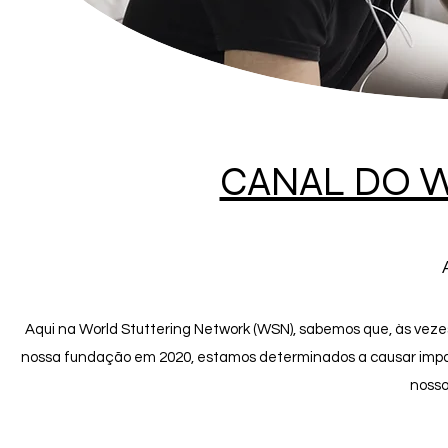
CANAL DO 
Aqui na World Stuttering Network (WSN), sabemos que, às veze
nossa fundação em 2020, estamos determinados a causar impac
nosso