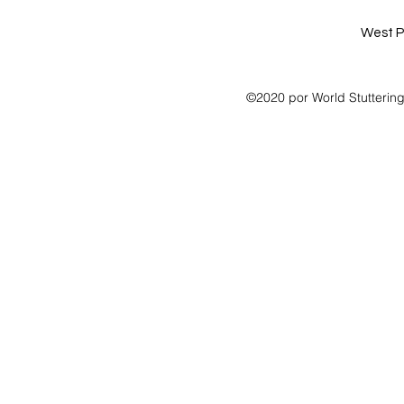
West P
©2020 por World Stutterin