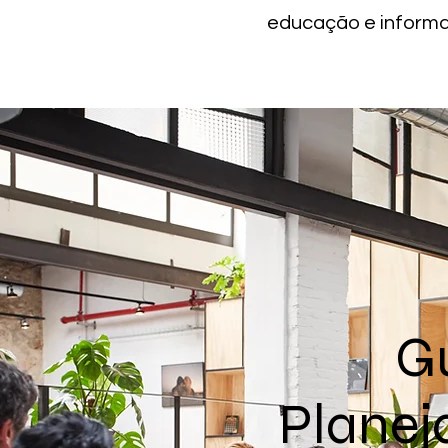
educação e informa
G
Planej