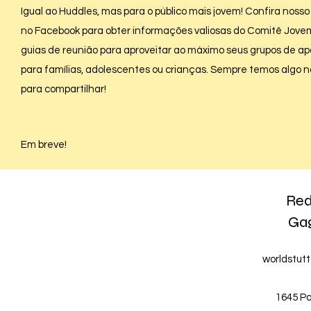
Igual ao Huddles, mas para o público mais jovem! Confira nosso
no Facebook para obter informações valiosas do Comitê Jove
guias de reunião para aproveitar ao máximo seus grupos de ap
para famílias, adolescentes ou crianças. Sempre temos algo 
para compartilhar!
Em breve!
Red
Gag
worldstut
1645 P