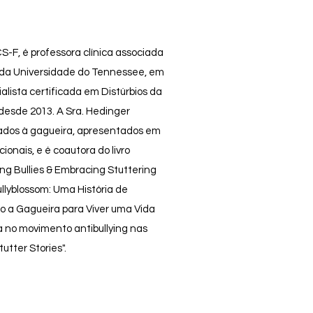
S-F, é professora clínica associada
 da Universidade do Tennessee, em
ialista certificada em Distúrbios da
 desde 2013. A Sra. Hedinger
onados à gagueira, apresentados em
ionais, e é coautora do livro
ng Bullies & Embracing Stuttering
ullyblossom: Uma História de
o a Gagueira para Viver uma Vida
a no movimento antibullying nas
utter Stories".