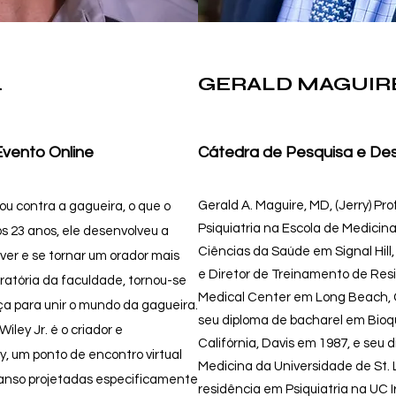
.
GERALD MAGUIR
Evento Online
Cátedra de Pesquisa e De
Gerald A. Maguire, MD, (Jerry) P
tou contra a gagueira, o que o
Psiquiatria na Escola de Medici
Aos 23 anos, ele desenvolveu a
Ciências da Saúde em Signal Hill
ver e se tornar um orador mais
e Diretor de Treinamento de Resi
oratória da faculdade, tornou-se
Medical Center em Long Beach, C
ça para unir o mundo da gagueira.
seu diploma de bacharel em Bioq
iley Jr. é o criador e
Califórnia, Davis em 1987, e seu 
y, um ponto de encontro virtual
Medicina da Universidade de St. L
anso projetadas especificamente
residência em Psiquiatria na UC I