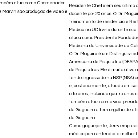
também atua como Coordenador
Residente Chefe em seu último an
e Marvin são produção de vídeo e
docente por 20 anos. O Dr. Magui
treinamento de residência e Rei
Médica na UC Irvine durante sua
atuou como Presidente Fundador 
Medicina da Universidade da Calif
O Dr. Maguire é um Distinguished
Americana de Psiquiatria (DFAP
de Psiquiatras. Ele é muito ativo
tendo ingressado na NSP (NSA) 
e, posteriormente, atuado em se
oito anos, incluindo quatro anos 
também atuou como vice-preside
de Gagueira e tem orgulho de at
de Gagueira.
Como gaguejante, Jerry empreen
médico para entender a melhor 