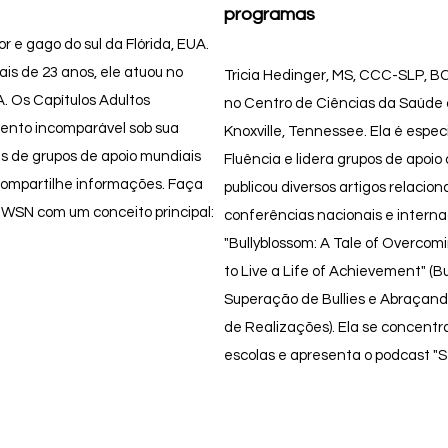
programas
e gago do sul da Flórida, EUA.
ais de 23 anos, ele atuou no
Tricia Hedinger, MS, CCC-SLP, BC
 Os Capítulos Adultos
no Centro de Ciências da Saúde
mento incomparável sob sua
Knoxville, Tennessee. Ela é espec
es de grupos de apoio mundiais
Fluência e lidera grupos de apoio
ompartilhe informações. Faça
publicou diversos artigos relaci
 WSN com um conceito principal:
conferências nacionais e internac
"Bullyblossom: A Tale of Overcomi
to Live a Life of Achievement" (B
Superação de Bullies e Abraçand
de Realizações). Ela se concentr
escolas e apresenta o podcast "St